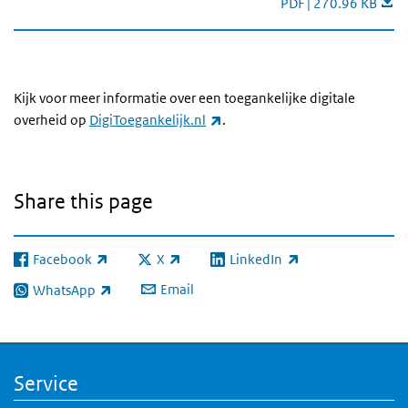
Toegankelijkheidson
PDF | 270.96 KB
Kijk voor meer informatie over een toegankelijke digitale
(link is external)
overheid op
DigiToegankelijk.nl
.
Share this page
Facebook
X
LinkedIn
(link is external)
(link is external)
(link is external)
Email
WhatsApp
(link is external)
Service