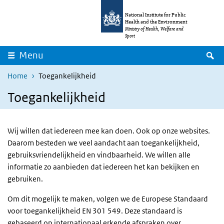
Skip to main content
Skip to main navigation
National Institute for Public
Health and the Environment
Ministry of Health, Welfare and
Sport
S
Menu
Home
Toegankelijkheid
Toegankelijkheid
Wij willen dat iedereen mee kan doen. Ook op onze websites.
Daarom besteden we veel aandacht aan toegankelijkheid,
gebruiksvriendelijkheid en vindbaarheid. We willen alle
informatie zo aanbieden dat iedereen het kan bekijken en
gebruiken.
Om dit mogelijk te maken, volgen we de Europese Standaard
voor toegankelijkheid EN 301 549. Deze standaard is
gebaseerd op internationaal erkende afspraken over