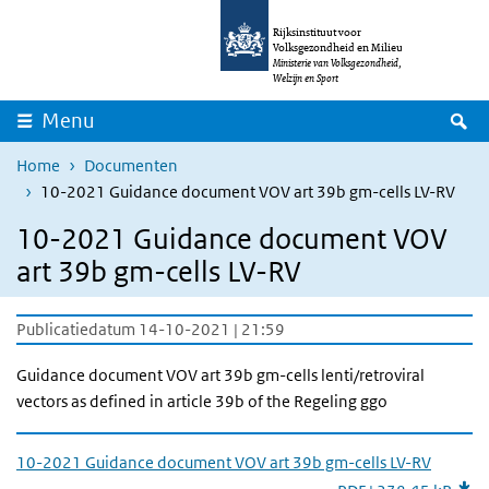
Overslaan en naar de inhoud gaan
Direct naar de hoofdnavigatie
Rijksinstituut voor
Volksgezondheid en Milieu
Ministerie van Volksgezondheid,
Welzijn en Sport
Z
Menu
Home
Documenten
10-2021 Guidance document VOV art 39b gm-cells LV-RV
10-2021 Guidance document VOV
art 39b gm-cells LV-RV
Publicatiedatum 14-10-2021 | 21:59
Guidance document VOV art 39b gm-cells lenti/retroviral
vectors as defined in article 39b of the Regeling ggo
10-2021 Guidance document VOV art 39b gm-cells LV-RV