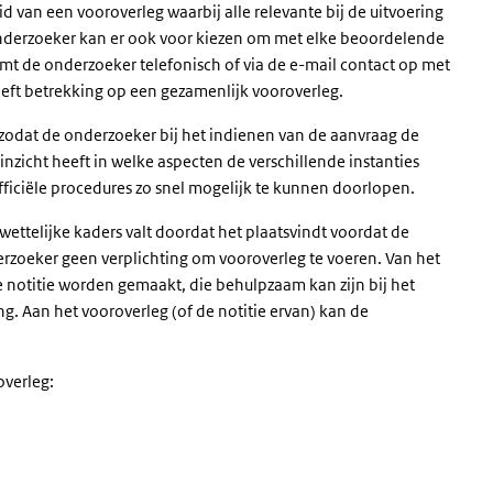
van een vooroverleg waarbij alle relevante bij de uitvoering
 onderzoeker kan er ook voor kiezen om met elke beoordelende
emt de onderzoeker telefonisch of via de e-mail contact op met
heeft betrekking op een gezamenlijk vooroverleg.
g zodat de onderzoeker bij het indienen van de aanvraag de
 inzicht heeft in welke aspecten de verschillende instanties
iciële procedures zo snel mogelijk te kunnen doorlopen.
wettelijke kaders valt doordat het plaatsvindt voordat de
erzoeker geen verplichting om vooroverleg te voeren. Van het
 notitie worden gemaakt, die behulpzaam kan zijn bij het
g. Aan het vooroverleg (of de notitie ervan) kan de
overleg: