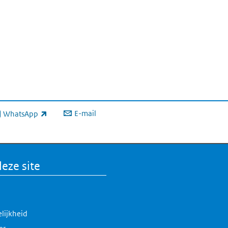
E-mail
WhatsApp
xterne link)
eze site
lijkheid