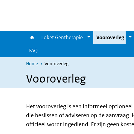
Overslaan en naar de inhoud gaan
Direct naar de hoofdnavigatie
Loket Gentherapie
Vooroverleg
FAQ
Home
Vooroverleg
Vooroverleg
Het vooroverleg is een informeel optioneel
die beslissen of adviseren op de aanvraag.
officieel wordt ingediend. Er zijn geen kos