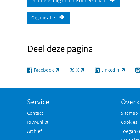
Voorbereiding door de onderzoeker
Organisatie
Deel deze pagina
Facebook
X
LinkedIn
(externe link)
(externe link)
(externe link)
(e
Service
Over d
Contact
Sitemap
(externe link)
RIVM.nl
Cookies
Archief
Toeganke