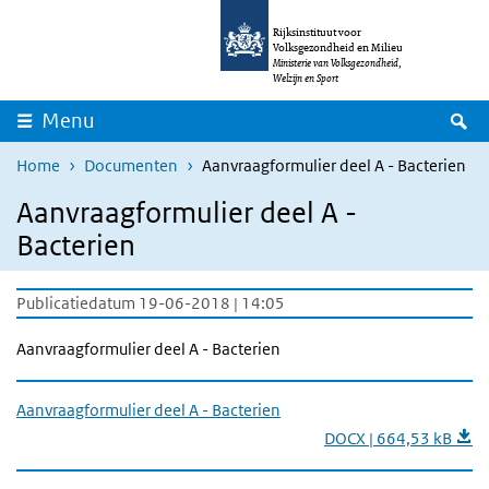
Overslaan en naar de inhoud gaan
Direct naar de hoofdnavigatie
Rijksinstituut voor
Volksgezondheid en Milieu
Ministerie van Volksgezondheid,
Welzijn en Sport
Z
Menu
Home
Documenten
Aanvraagformulier deel A - Bacterien
Aanvraagformulier deel A -
Bacterien
Publicatiedatum 19-06-2018 | 14:05
Aanvraagformulier deel A - Bacterien
Aanvraagformulier deel A - Bacterien
DOCX | 664,53 kB