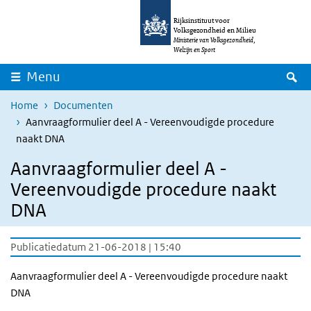
Overslaan en naar de inhoud gaan
Direct naar de hoofdnavigatie
Rijksinstituut voor
Volksgezondheid en Milieu
Ministerie van Volksgezondheid,
Welzijn en Sport
Z
Menu
Home
Documenten
Aanvraagformulier deel A - Vereenvoudigde procedure
naakt DNA
Aanvraagformulier deel A -
Vereenvoudigde procedure naakt
DNA
Publicatiedatum 21-06-2018 | 15:40
Aanvraagformulier deel A - Vereenvoudigde procedure naakt
DNA