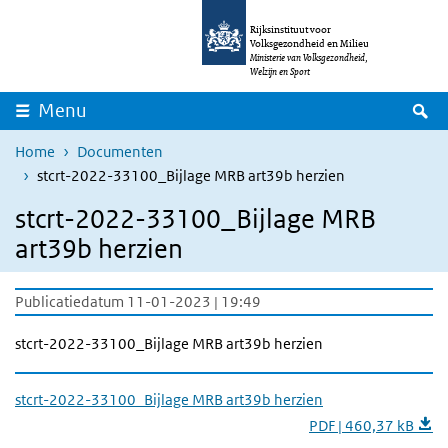
Overslaan en naar de inhoud gaan
Direct naar de hoofdnavigatie
Rijksinstituut voor
Volksgezondheid en Milieu
Ministerie van Volksgezondheid,
Welzijn en Sport
Z
Menu
Home
Documenten
stcrt-2022-33100_Bijlage MRB art39b herzien
stcrt-2022-33100_Bijlage MRB
art39b herzien
Publicatiedatum 11-01-2023 | 19:49
stcrt-2022-33100_Bijlage MRB art39b herzien
stcrt-2022-33100_Bijlage MRB art39b herzien
PDF | 460,37 kB