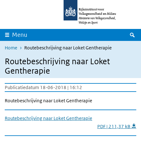
Overslaan en naar de inhoud gaan
Direct naar de hoofdnavigatie
Rijksinstituut voor
Volksgezondheid en Milieu
Ministerie van Volksgezondheid,
Welzijn en Sport
Z
Menu
Home
Routebeschrijving naar Loket Gentherapie
Routebeschrijving naar Loket
Gentherapie
Publicatiedatum 18-06-2018 | 16:12
Routebeschrijving naar Loket Gentherapie
Routebeschrijving naar Loket Gentherapie
PDF | 211,37 kB