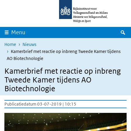
Overslaan en naar de inhoud gaan
Direct naar de hoofdnavigatie
Rijksinstituut voor
Volksgezondheid en Milieu
Ministerie van Volksgezondheid,
Welzijn en Sport
Z
Menu
Home
Nieuws
Kamerbrief met reactie op inbreng Tweede Kamer tijdens
AO Biotechnologie
Kamerbrief met reactie op inbreng
Tweede Kamer tijdens AO
Biotechnologie
Publicatiedatum 03-07-2019 | 10:15