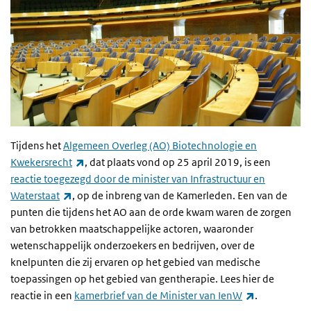
Tijdens het
Algemeen Overleg (AO) Biotechnologie en
(externe link)
Kwekersrecht
, dat plaats vond op 25 april 2019, is een
reactie toegezegd door de minister van Infrastructuur en
(externe link)
Waterstaat
, op de inbreng van de Kamerleden. Een van de
punten die tijdens het AO aan de orde kwam waren de zorgen
van betrokken maatschappelijke actoren, waaronder
wetenschappelijk onderzoekers en bedrijven, over de
knelpunten die zij ervaren op het gebied van medische
toepassingen op het gebied van gentherapie. Lees hier de
(externe lin
reactie in een
kamerbrief van de Minister van IenW
.