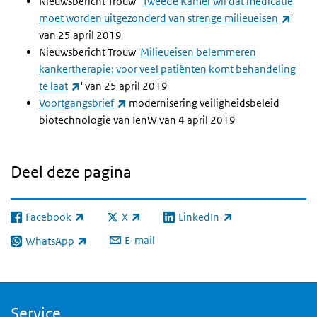
Nieuwsbericht Trouw "
Tweede Kamer wil dat medicatie
(exte
moet worden uitgezonderd van strenge milieueisen
'
van 25 april 2019
Nieuwsbericht Trouw '
Milieueisen belemmeren
kankertherapie: voor veel patiënten komt behandeling
(externe link)
te laat
' van 25 april 2019
(externe link)
Voortgangsbrief
modernisering veiligheidsbeleid
biotechnologie van IenW van 4 april 2019
Deel deze pagina
Facebook
X
LinkedIn
(externe link)
(externe link)
(externe link)
E-mail
WhatsApp
(externe link)
Service