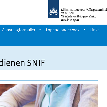
Rijksinstituut voor Volksgezondhe
en Milieu
Ministerie van Volksgezondheid,
Welzijn en Sport
Aanvraagformulier
Lopend onderzoek
Links
ndienen SNIF