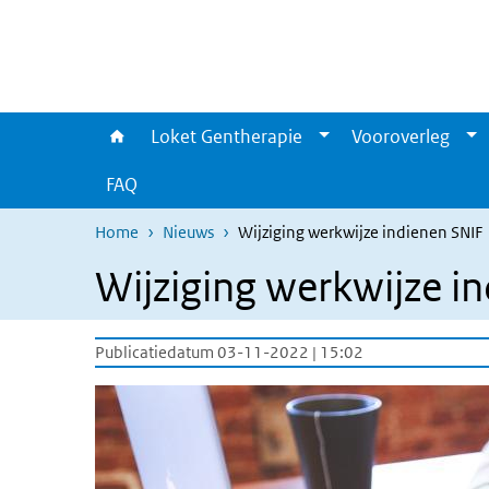
Overslaan en naar de inhoud gaan
Direct naar de hoofdnavigatie
Loket Gentherapie
Vooroverleg
FAQ
Home
Nieuws
Wijziging werkwijze indienen SNIF
Wijziging werkwijze i
Publicatiedatum 03-11-2022 | 15:02