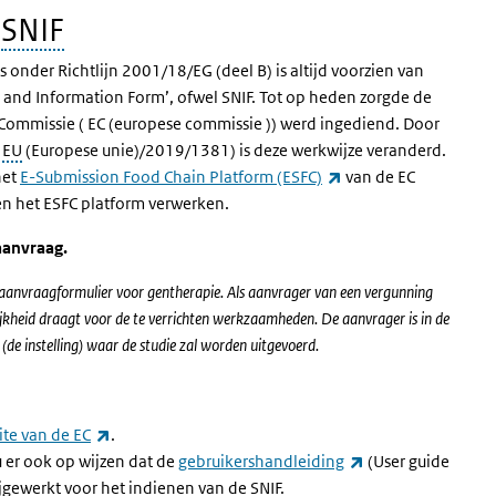
n
SNIF
s onder Richtlijn 2001/18/EG (deel B) is altijd voorzien van
and Information Form’, ofwel SNIF. Tot op heden zorgde de
e Commissie ( EC (europese commissie )) werd ingediend. Door
(
EU
(Europese unie)/2019/1381) is deze werkwijze veranderd.
(externe link)
het
E-Submission Food Chain Platform (ESFC)
van de EC
en het ESFC platform verwerken.
aanvraag.
 aanvraagformulier voor gentherapie. Als aanvrager van een vergunning
jkheid draagt voor de te verrichten werkzaamheden. De aanvrager is in de
 (de instelling) waar de studie zal worden uitgevoerd.
(externe link)
te van de EC
.
(externe link)
 er ook op wijzen dat de
gebruikershandleiding
(User guide
ijgewerkt voor het indienen van de SNIF.