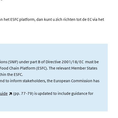
n het ESFC platform, dan kunt u zich richten tot de EC via het
ons (SNIF) under part B of Directive 2001/18/ EC must be
n Food Chain Platform (ESFC). The relevant Member States
hin the ESFC.
 and to inform stakeholders, the European Commission has
(externe link)
quide
(pp. 77-79) is updated to include guidance for