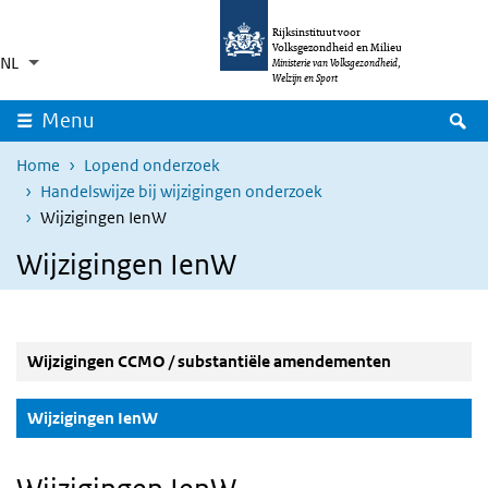
Overslaan en naar de inhoud gaan
Direct naar de hoofdnavigatie
Rijksinstituut voor
Volksgezondheid en Milieu
NL
Taalkeuze
Ingeklapt
Ministerie van Volksgezondheid,
Aanvullende acties weergeven
Welzijn en Sport
Z
Menu
Home
Lopend onderzoek
Handelswijze bij wijzigingen onderzoek
Wijzigingen IenW
Wijzigingen IenW
Wijzigingen CCMO / substantiële amendementen
(Actieve knop)
Wijzigingen IenW