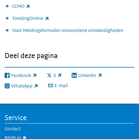
(externe link)
CCMO
(externe link)
ToetsingOnline
Start Meldingsformulier onvoorziene omstandigheden
Deel deze pagina
Facebook
X
LinkedIn
(externe link)
(externe link)
(externe link)
E-mail
WhatsApp
(externe link)
Service
Contact
(externe link)
RIVM.nl