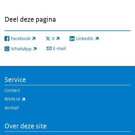
Deel deze pagina
Facebook
X
LinkedIn
(externe link)
(externe link)
(externe link)
E-mail
WhatsApp
(externe link)
Service
Contact
(externe link)
RIVM.nl
Archief
Over deze site