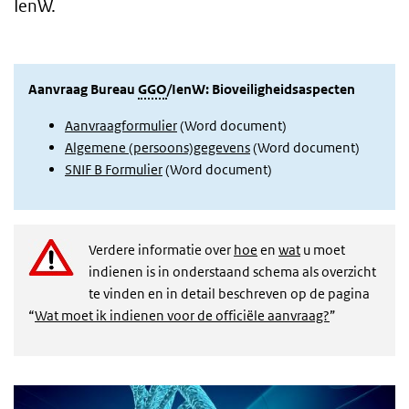
IenW.
Aanvraag Bureau
GGO
/IenW: Bioveiligheidsaspecten
Aanvraagformulier
(Word document)
Algemene (persoons)gegevens
(Word document)
SNIF B Formulier
(Word document)
Verdere informatie over
hoe
en
wat
u moet
indienen is in onderstaand schema als overzicht
te vinden en in detail beschreven op de pagina
“
Wat moet ik indienen voor de officiële aanvraag?
”