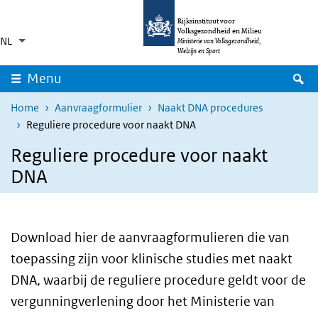
Overslaan en naar de inhoud gaan
Direct naar de hoofdnavigatie
Rijksinstituut voor
Volksgezondheid en Milieu
NL
Taalkeuze
Ingeklapt
Ministerie van Volksgezondheid,
Aanvullende acties weergeven
Welzijn en Sport
Z
Menu
Home
Aanvraagformulier
Naakt DNA procedures
Reguliere procedure voor naakt DNA
Reguliere procedure voor naakt
DNA
Download hier de aanvraagformulieren die van
toepassing zijn voor klinische studies met naakt
DNA, waarbij de reguliere procedure geldt voor de
vergunningverlening door het Ministerie van