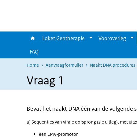
Overslaan en naar de inhoud gaan
Direct naar de hoofdnavigatie
Loket Gentherapie
Vooroverleg
FAQ
Home
Aanvraagformulier
Naakt DNA procedures
Vraag 1
Bevat het naakt DNA één van de volgende 
a) Sequenties van virale oorsprong (zie uitleg), met ui
een CMV-promotor