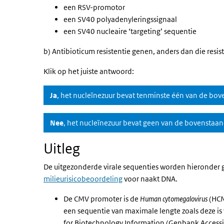
een RSV-promotor
een SV40 polyadenyleringssignaal
een SV40 nucleaire ‘targeting’ sequentie
b) Antibioticum resistentie genen, anders dan die res
Klik op het juiste antwoord:
Ja
, het nucleïnezuur bevat tenminste één van de bov
Nee
, het nucleïnezuur bevat geen van de bovenstaan
Uitleg
De uitgezonderde virale sequenties worden hieronder ge
milieurisicobeoordeling
voor naakt DNA.
De CMV promoter is de
Human cytomegalovirus
(HCM
een sequentie van maximale lengte zoals deze is
for Biotechnology Information (Genbank Acces