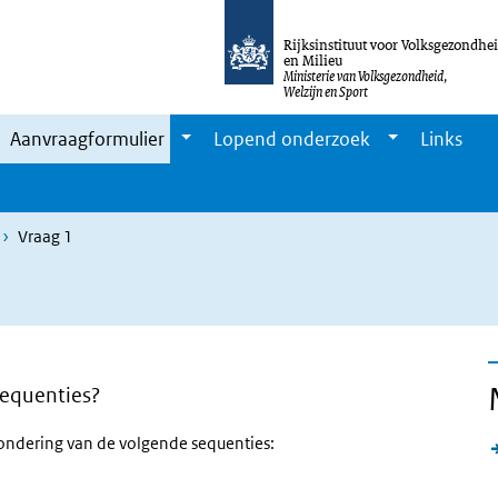
Rijksinstituut voor Volksgezondhe
en Milieu
Ministerie van Volksgezondheid,
Welzijn en Sport
Aanvraagformulier
Lopend onderzoek
Links
Vraag 1
sequenties?
tzondering van de volgende sequenties: