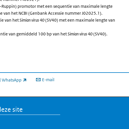
-Ruppin) promotor met een sequentie van maximale lengte
base van het NCBI (Genbank Accessie nummer J02025.1).
ie van het
Simian virus 40
(SV40) met een maximale lengte van
uentie van gemiddeld 100 bp van het
Simian virus 40
(SV40).
E-mail
WhatsApp
xterne link)
eze site