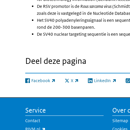
De RSV promotor is de
Rous sarcoma virus
(Schmidt
zoals deze is vastgelegd in de Nucleotide Data
Het SV40 polyadenyleringssignaal is een sequent
rond de 200-300 basenparen.
De SV40 nuclear targeting sequentie is een seq
Deel deze pagina
Facebook
X
LinkedIn
(externe link)
(externe link)
(externe link)
(e
Service
Over d
Contact
Sitemap
(externe link)
RIVM.nl
Cookies