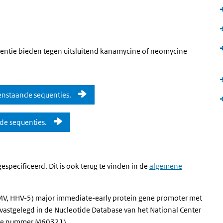
istentie bieden tegen uitsluitend kanamycine of neomycine
enstaande sequenties.
de sequenties.
specificeerd. Dit is ook terug te vinden in de
algemene
V, HHV-5) major immediate-early protein gene promoter met
 vastgelegd in de Nucleotide Database van het National Center
sie nummer M60321).