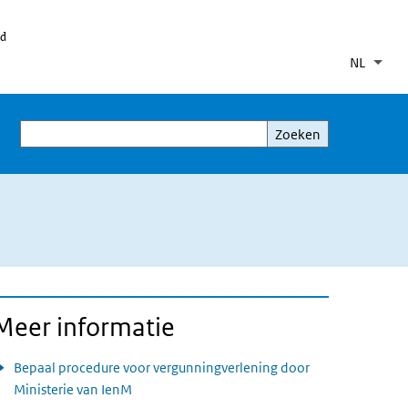
id
NL
Taal
Inge
Aanv
Zoeken
Zoeken
Meer informatie
Bepaal procedure voor vergunningverlening door
Ministerie van IenM