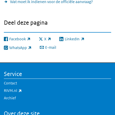
Wat moet ik indienen voor de officiële aanvraag?
Deel deze pagina
Facebook
X
LinkedIn
(externe link)
(externe link)
(externe link)
E-mail
WhatsApp
(externe link)
Service
Contact
(externe link)
RIVM.nl
Archief
Over deze site