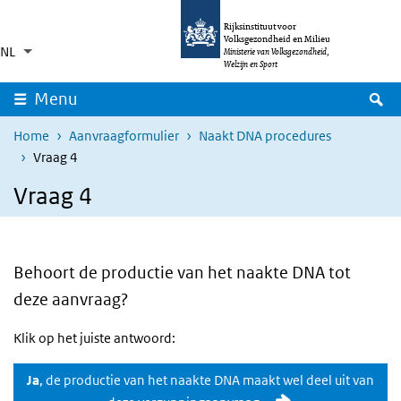
Overslaan en naar de inhoud gaan
Direct naar de hoofdnavigatie
Rijksinstituut voor
Volksgezondheid en Milieu
NL
Taalkeuze
Ingeklapt
Ministerie van Volksgezondheid,
Aanvullende acties weergeven
Welzijn en Sport
Z
Menu
Home
Aanvraagformulier
Naakt DNA procedures
Vraag 4
Vraag 4
Behoort de productie van het naakte DNA tot
deze aanvraag?
Klik op het juiste antwoord:
Ja
, de productie van het naakte DNA maakt wel deel uit van