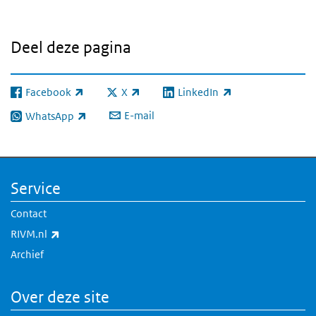
Deel deze pagina
Facebook
X
LinkedIn
(externe link)
(externe link)
(externe link)
E-mail
WhatsApp
(externe link)
Service
Contact
(externe link)
RIVM.nl
Archief
Over deze site