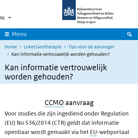
Overslaan en naar de inhoud gaan
Direct naar de hoofdnavigatie
Rijksinstituut voor
Volksgezondheid en Milieu
NL
Taalkeuze
Ingeklapt
Ministerie van Volksgezondheid,
Aanvullende acties weergeven
Welzijn en Sport
Z
Menu
Home
Loket Gentherapie
Tips voor de aanvrager
Kan informatie vertrouwelijk worden gehouden?
Kan informatie vertrouwelijk
worden gehouden?
CCMO
aanvraag
Voor studies die zijn ingediend onder Regulation
(EU) No 536/2014 (CTR) geldt dat informatie
openbaar wordt gemaakt via het
EU
-webportaal